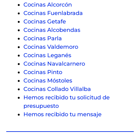
profes
c
Cocinas Alcorcón
ionale
ct
Cocinas Fuenlabrada
s 
m
Cocinas Getafe
como 
e
Cocinas Alcobendas
él. 
lo
Cocinas Parla
Enhor
m
Cocinas Valdemoro
abue
o
Cocinas Leganés
na 
lo
Dani.
q
Cocinas Navalcarnero
n
Cocinas Pinto
c
Cocinas Móstoles
s
Cocinas Collado Villalba
al
Hemos recibido tu solicitud de
t
presupuesto
n
Hemos recibido tu mensaje
m
ra
o