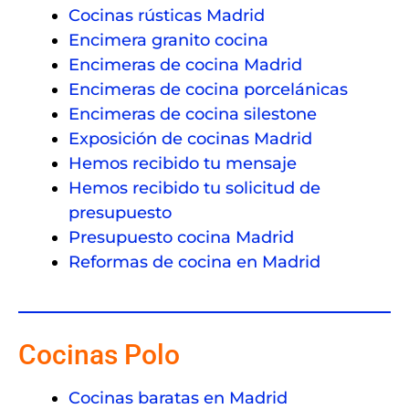
Esta
D
Cocinas rústicas Madrid
mos 
u
Encimera granito cocina
encan
d
Encimeras de cocina Madrid
tados 
e
Encimeras de cocina porcelánicas
y no 
d
durar
a
Encimeras de cocina silestone
emos 
si
Exposición de cocinas Madrid
en 
c
Hemos recibido tu mensaje
conta
n
Hemos recibido tu solicitud de
r con 
n
presupuesto
él 
l
Presupuesto cocina Madrid
para 
d
Reformas de cocina en Madrid
futuro
d
s 
e
trabaj
u
os. Ya 
t
Cocinas Polo
qued
o 
an 
c
pocos 
gu
Cocinas baratas en Madrid