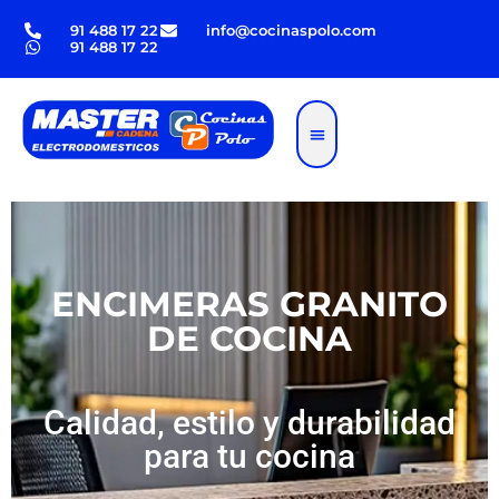
91 488 17 22
info@cocinaspolo.com
91 488 17 22
Tipos de cocinas
ENCIMERAS GRANITO
DE COCINA
Calidad, estilo y durabilidad
para tu cocina