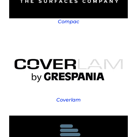
Compac
Coverlam