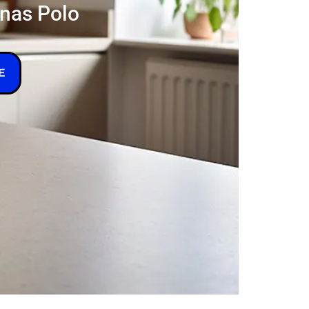
inas Polo
E