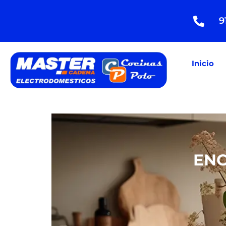
9
Inicio
ENC