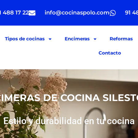
1 488 17 22
info@cocinaspolo.com
91 4
Tipos de cocinas
Encimeras
Reformas
Contacto
IMERAS DE COCINA SILES
Estilo y durabilidad en tu cocina